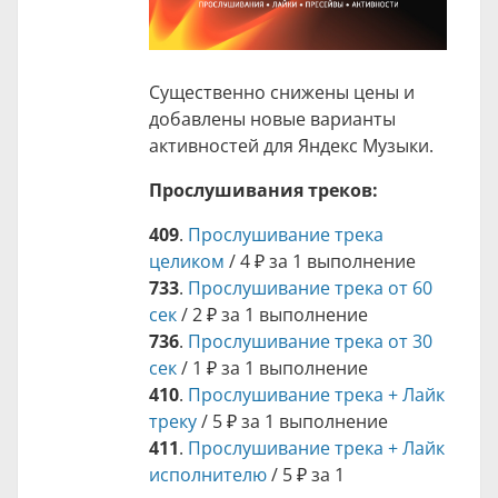
Существенно снижены цены и
добавлены новые варианты
активностей для Яндекс Музыки.
Прослушивания треков:
409
.
Прослушивание трека
целиком
/
4 ₽
за 1 выполнение
733
.
Прослушивание трека от 60
сек
/
2 ₽
за 1 выполнение
736
.
Прослушивание трека от 30
сек
/
1 ₽
за 1 выполнение
410
.
Прослушивание трека + Лайк
треку
/
5 ₽
за 1 выполнение
411
.
Прослушивание трека + Лайк
исполнителю
/
5 ₽
за 1